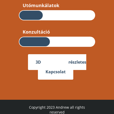
Utómunkálatok
Konzultáció
3D nyomtatás – részletes
útmutató
Kapcsolat
Copyright 2023
Andrew
all rights
reserved