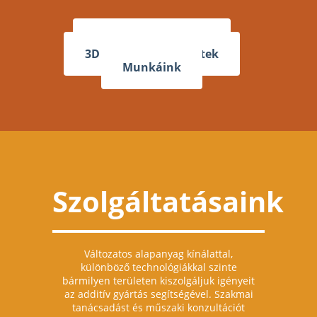
Árajánlat / Rendelés
3D nyomtatás részletek
Munkáink
Szolgáltatásaink
Változatos alapanyag kínálattal,
különböző technológiákkal szinte
bármilyen területen kiszolgáljuk igényeit
az additív gyártás segítségével. Szakmai
tanácsadást és műszaki konzultációt