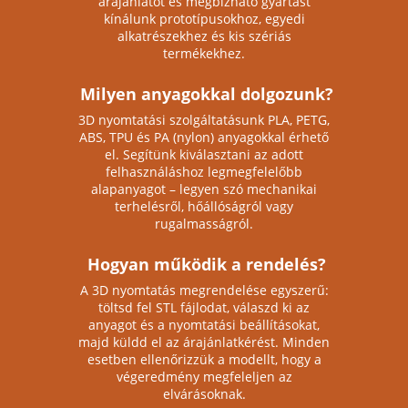
árajánlatot és megbízható gyártást
kínálunk prototípusokhoz, egyedi
alkatrészekhez és kis szériás
termékekhez.
Milyen anyagokkal dolgozunk?
3D nyomtatási szolgáltatásunk PLA, PETG,
ABS, TPU és PA (nylon) anyagokkal érhető
el. Segítünk kiválasztani az adott
felhasználáshoz legmegfelelőbb
alapanyagot – legyen szó mechanikai
terhelésről, hőállóságról vagy
rugalmasságról.
Hogyan működik a rendelés?
A 3D nyomtatás megrendelése egyszerű:
töltsd fel STL fájlodat, válaszd ki az
anyagot és a nyomtatási beállításokat,
majd küldd el az árajánlatkérést. Minden
esetben ellenőrizzük a modellt, hogy a
végeredmény megfeleljen az
elvárásoknak.